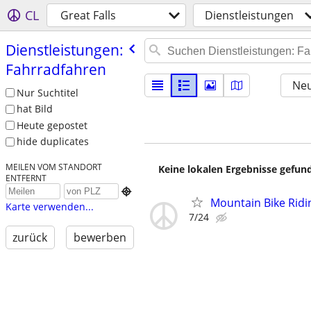
CL
Great Falls
Dienstleistungen
Dienstleistungen:
Fahrradfahren
Neu
Nur Suchtitel
hat Bild
Heute gepostet
hide duplicates
MEILEN VOM STANDORT
Keine lokalen Ergebnisse gefund
ENTFERNT

Mountain Bike Ridi
Karte verwenden...
7/24
zurück
bewerben