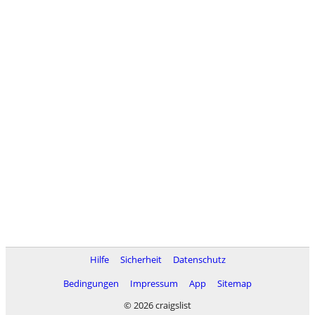
Hilfe
Sicherheit
Datenschutz
Bedingungen
Impressum
App
Sitemap
© 2026 craigslist