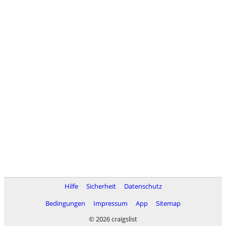
Hilfe
Sicherheit
Datenschutz
Bedingungen
Impressum
App
Sitemap
© 2026 craigslist