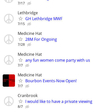
7/17
Lethbridge
GH Lethbridge MWF
7/15
Medicine Hat
28M For Ongoing
7/28
Medicine Hat
any fun women come party with us
7/7
Medicine Hat
Bourbon Events-Now Open!
7/7
Cranbrook
I would like to have a private viewing
8/7