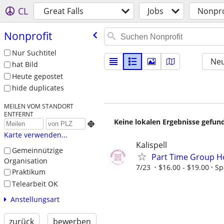
CL
Great Falls
Jobs
Nonpro
Nonprofit
Nur Suchtitel
Neu
hat Bild
Heute gepostet
hide duplicates
MEILEN VOM STANDORT
ENTFERNT
Keine lokalen Ergebnisse gefund

Karte verwenden...
Kalispell
Gemeinnützige
Part Time Group H
Organisation
7/23
$16.00 - $19.00
Sp
Praktikum
Telearbeit OK
Anstellungsart
zurück
bewerben