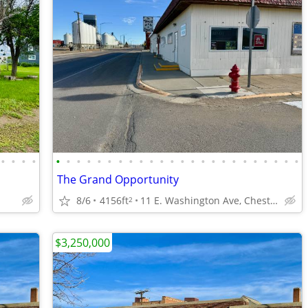
•
•
•
•
•
•
•
•
•
•
•
•
•
•
•
•
•
•
•
•
•
•
•
•
•
•
•
•
The Grand Opportunity
8/6
4156ft
11 E. Washington Ave, Chester
2
$3,250,000