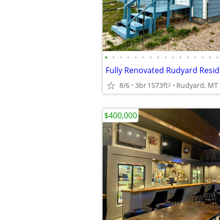
•
•
•
•
•
•
•
•
•
•
•
•
•
•
•
•
Fully Renovated Rudyard Resi
8/6
3br
1573ft
Rudyard, MT
2
$400,000