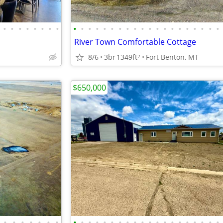
•
•
•
•
•
•
•
•
•
•
•
•
•
•
•
•
•
•
•
•
•
•
•
•
•
•
•
•
River Town Comfortable Cottage
8/6
3br
1349ft
Fort Benton, MT
2
$650,000
•
•
•
•
•
•
•
•
•
•
•
•
•
•
•
•
•
•
•
•
•
•
•
•
•
•
•