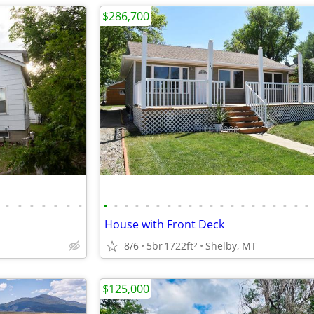
$286,700
•
•
•
•
•
•
•
•
•
•
•
•
•
•
•
•
•
•
•
•
•
•
•
•
•
•
•
House with Front Deck
8/6
5br
1722ft
Shelby, MT
2
$125,000