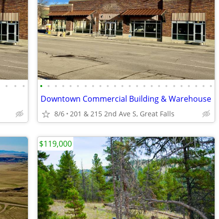
•
•
•
•
•
•
•
•
•
•
•
•
•
•
•
•
•
•
•
•
•
•
•
•
•
•
•
•
Downtown Commercial Building & Warehouse
8/6
201 & 215 2nd Ave S, Great Falls
$119,000