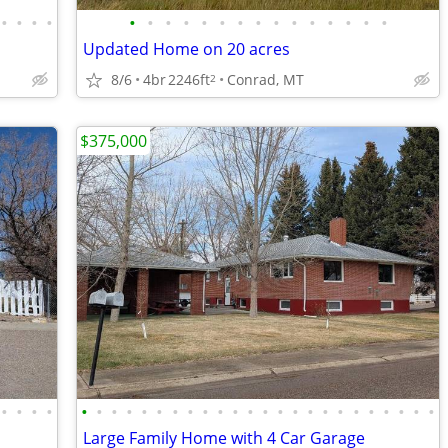
•
•
•
•
•
•
•
•
•
•
•
•
•
•
•
•
•
•
•
Updated Home on 20 acres
8/6
4br
2246ft
Conrad, MT
2
$375,000
•
•
•
•
•
•
•
•
•
•
•
•
•
•
•
•
•
•
•
•
•
•
•
•
•
•
•
•
Large Family Home with 4 Car Garage