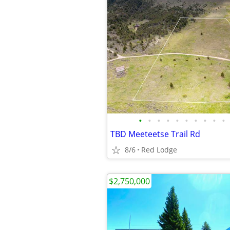
•
•
•
•
•
•
•
•
•
•
TBD Meeteetse Trail Rd
8/6
Red Lodge
$2,750,000