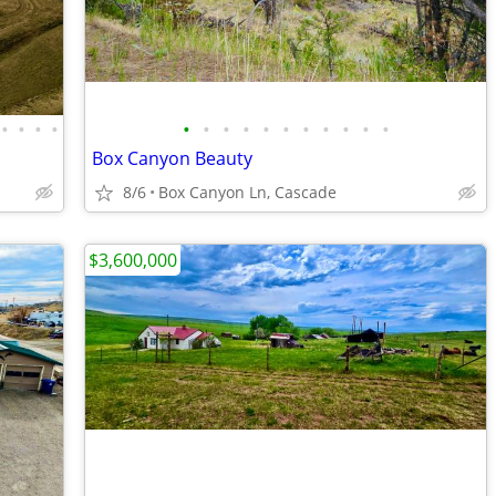
•
•
•
•
•
•
•
•
•
•
•
•
•
•
•
Box Canyon Beauty
8/6
Box Canyon Ln, Cascade
$3,600,000