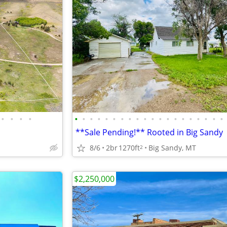
•
•
•
•
•
•
•
•
•
•
•
•
•
•
•
•
•
•
•
•
•
•
•
•
**Sale Pending!** Rooted in Big Sandy
8/6
2br
1270ft
Big Sandy, MT
2
$2,250,000