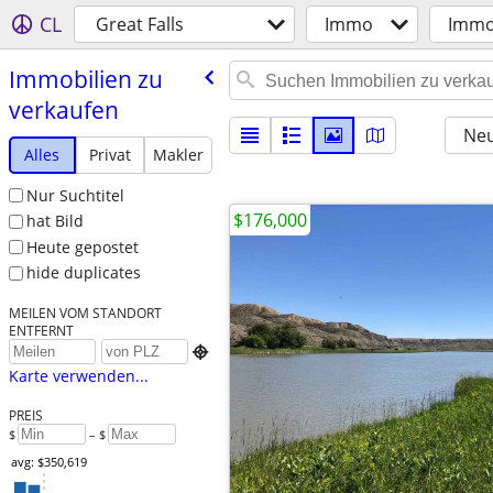
CL
Great Falls
Immo
Immob
Immobilien zu
verkaufen
Neu
Alles
Privat
Makler
Nur Suchtitel
$176,000
hat Bild
Heute gepostet
hide duplicates
MEILEN VOM STANDORT
ENTFERNT

Karte verwenden...
PREIS
$
– $
avg: $350,619