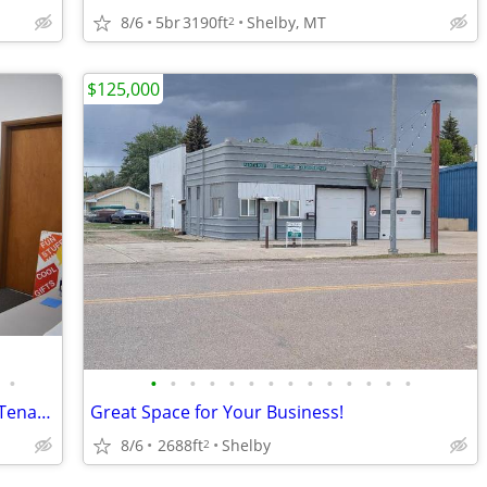
8/6
5br
3190ft
Shelby, MT
2
$125,000
•
•
•
•
•
•
•
•
•
•
•
•
•
•
•
Great Investment---Office Building with Tenants!
Great Space for Your Business!
8/6
2688ft
Shelby
2