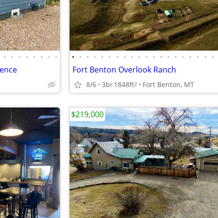
•
•
•
•
•
•
•
•
•
•
•
•
•
•
•
•
•
•
•
•
•
•
•
•
•
•
•
•
dence
Fort Benton Overlook Ranch
8/6
3br
1848ft
Fort Benton, MT
2
$219,000