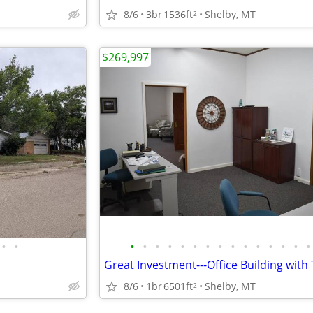
8/6
3br
1536ft
Shelby, MT
2
$269,997
•
•
•
•
•
•
•
•
•
•
•
•
•
•
•
•
•
8/6
1br
6501ft
Shelby, MT
2