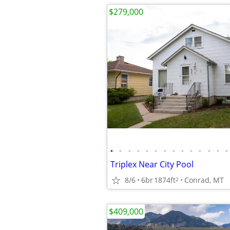
$279,000
•
•
•
•
•
•
•
•
•
•
•
•
•
•
Triplex Near City Pool
8/6
6br
1874ft
Conrad, MT
2
$409,000