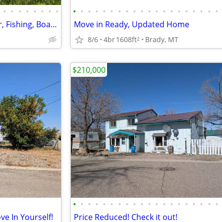
•
•
•
•
•
•
•
•
•
•
•
•
•
•
•
•
•
•
•
•
•
•
•
•
•
•
•
•
10.6 ac - Land on Missouri River, Fishing, Boating, Near Public Land
Move in Ready, Updated Home
8/6
4br
1608ft
Brady, MT
2
$210,000
•
•
•
•
•
•
•
•
•
•
•
•
•
•
•
•
•
•
•
•
e In Yourself!
Price Reduced! Check it out!