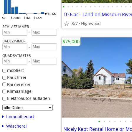
•
•
•
•
•
•
•
•
•
•
•
•
•
•
•
•
$6.6M
$0
$500k
$1M
$1.5M
8/7
Highwood
SCHLAFZIMMER
-
$75,000
BADEZIMMER
-
QUADRATMETER
-
möbliert
Rauchfrei
Barrierefrei
Klimaanlage
Elektroautos aufladen
Immobilienart
•
•
•
•
•
•
•
Wäscherei
Nicely Kept Rental Home or Mov