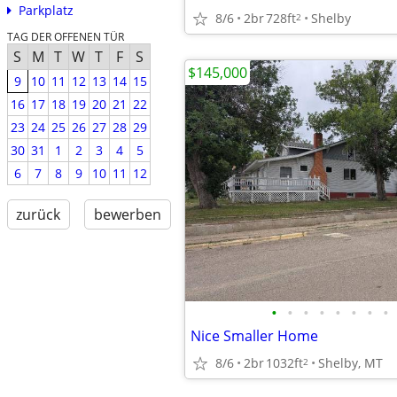
Parkplatz
8/6
2br
728ft
Shelby
2
TAG DER OFFENEN TÜR
S
M
T
W
T
F
S
$145,000
9
10
11
12
13
14
15
16
17
18
19
20
21
22
23
24
25
26
27
28
29
30
31
1
2
3
4
5
6
7
8
9
10
11
12
zurück
bewerben
•
•
•
•
•
•
•
•
Nice Smaller Home
8/6
2br
1032ft
Shelby, MT
2