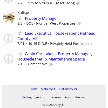
7/20
$25 to $28 DOE
Asset Living
Kalispell
Property Manager
8/3
DOE
Frontier West Properties
Lead Executive Housekeeper : Flathead
County, MT
7/21
40-45 D.O.E
Privately Held Portfolio
Cabin Caretaker – Property Manager,
Housecleaner, & Maintenance Specia
7/13
Competitive
Hilfe
Sicherheit
Datenschutz
Bedingungen
Impressum
App
Sitemap
© 2026 craigslist