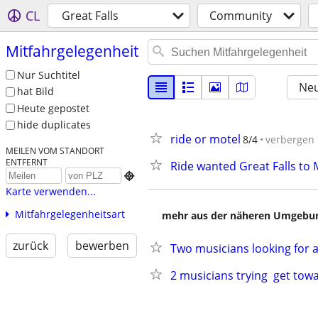
CL
Great Falls
Community
Mitfahrgelegenheit
Nur Suchtitel
Neu
hat Bild
Heute gepostet
hide duplicates
ride or motel
8/4
verbergen
MEILEN VOM STANDORT
ENTFERNT
Ride wanted Great Falls to

Karte verwenden...
Mitfahrgelegenheitsart
mehr aus der näheren Umgebung
zurück
bewerben
Two musicians looking for a
2 musicians trying  get tow