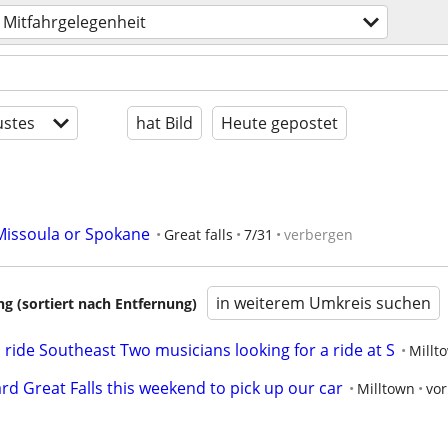
Mitfahrgelegenheit
stes
hat Bild
Heute gepostet
 Missoula or Spokane
Great falls
7/31
verbergen
in weiterem Umkreis suchen
 (sortiert nach Entfernung)
 ride Southeast Two musicians looking for a ride at S
Millt
ard Great Falls this weekend to pick up our car
Milltown
vor